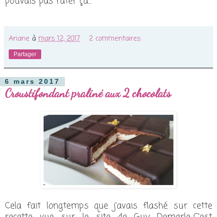
pouvais pas rater ça...
Ariane
à
mars 12, 2017
2 commentaires:
Partager
6 mars 2017
Croustifondant praliné aux 2 chocolats
Cela fait longtemps que j'avais flashé sur cette
recette vue sur le site de Guy Demarle...C'est