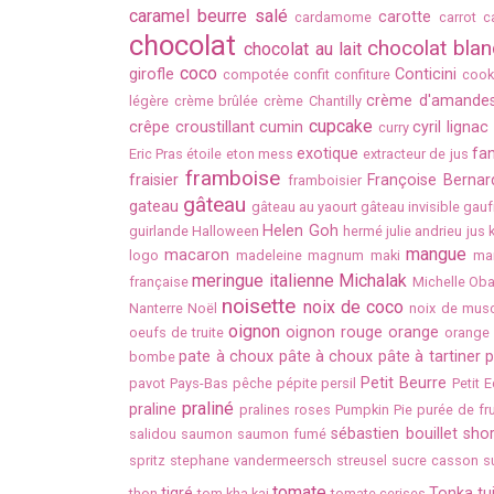
caramel beurre salé
carotte
cardamome
carrot c
chocolat
chocolat blan
chocolat au lait
coco
girofle
Conticini
compotée
confit
confiture
cook
crème d'amande
légère
crème brûlée
crème Chantilly
cupcake
crêpe
croustillant
cumin
cyril lignac
curry
exotique
fan
Eric Pras
étoile
eton mess
extracteur de jus
framboise
fraisier
Françoise Bernar
framboisier
gâteau
gateau
gâteau au yaourt
gâteau invisible
gauf
Helen Goh
guirlande
Halloween
hermé
julie andrieu
jus
mangue
macaron
logo
madeleine
magnum
maki
ma
meringue italienne
Michalak
française
Michelle Ob
noisette
noix de coco
Nanterre
Noël
noix de mus
oignon
oignon rouge
orange
oeufs de truite
orange 
pate à choux
pâte à choux
pâte à tartiner
p
bombe
Petit Beurre
pavot
Pays-Bas
pêche
pépite
persil
Petit E
praliné
praline
pralines roses
Pumpkin Pie
purée de fru
sébastien bouillet
sho
salidou
saumon
saumon fumé
spritz
stephane vandermeersch
streusel
sucre casson
s
tomate
tigré
Tonka
tu
thon
tom kha kai
tomate cerises