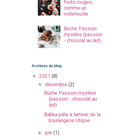
fruits rouges,
comme un
millefeuille
Bûche Passion
mystère (passion
- chocolat au lait)
Archives du blog
2021
(8)
▼
décembre
(2)
▼
Bûche Passion mystère
(passion - chocolat au
lait)
Babka pâte à tartiner de la
boulangerie Utopie
juin
(1)
►