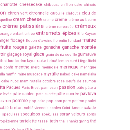
charlotte
cheesecake
chiboust
chiffon cake
chinois
ron
citron vert
citronnelle
clou de
citrouille
clafoutis
cream cheese
crème
queline
creme
crème au beurre
crème pâtissière
crémeux
e
crème renversée
entremets
épices
'orange
enfant
entrée
Eric Kayser
fraise
ranger
flocage
flocon d'avoine
florentin
fondant
fruits rouges
ganache
ganache montée
galette
oir
glace
glaçage royal
guimauve
grain de riz soufflé
layer cake
 ribot
lard
lardon
Lekué
lemon curd
Liège
litchi
meringue
menthe
n confit
merci
meringaie
meringue
myrtille
lla
muffin
mûre
muscade
naked cake
namelaka
 cake
nuoc mam
Nutella
octobre rose
oeufs de saumon
tta
passion
Pâques
Paris-Brest
parmesan
pâte
pâte à
pavlova
pâte sablée
pâte sucrée
e levée
pate sucrée
pomme
oivron
pop cake
pop-corn
porc
potiron
poulet
sablé breton
salade
sablé viennois
sables
Saint Amour
e
speculoos
spray velours
speculaas
spekulaas
sprits
tartelette
tatin
thé
tropézienne
tassel
thaï
Thanksgiving
Yotam Ottolenghi
yaourt