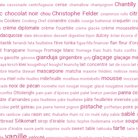
Chantilly
cerise
ake
cassonade
centrifugeuse
chamallow
champignon
c
chocolat noir
Christophe Felder
cit
chou
cinammon rolls
Cookies
coriandre
coulis
craquelin
ie
Cooking Chef
courge butternut
cra
crème diplomate
s
crème fouettée
crème mousselin
crème glacée
dacquoise
dulcey
date
décoration
dessert
digestive
Dijon
éclair
écorce d
tastik
fève tonka
flan
fleur d'o
ferrandi
feta
feuilletine
figue
fille
financier
d
frangipane
fromage blanc
fromage
fromage frais
fruits
fruits confits
gianduja
glaçage
gingembre
glaçage mir
gavotte
re
génoise
girly
kiwi
lait concentré
kaya
kirsch
kougelhopf
kouglof
krumchy
lait de coco
lait
mascarpone
matcha
rbré
Martha Stewart
maxime frédéric
mélisse
melo
mousse
miel
millefeuille
ama
mille-feuilles
moelleux
montebello
mozzare
noix de pécan
cade
nonnette
nori
nougat
nougat glacé
nougatine
number
panna co
Ottolenghi
confite
pain
pain d'épices
palet
palet breton
pandan
âte d'amandes
pâte feuilletée inversée
pate feuilletée
pâte feuilletée
pât
pistache
petit gateau
poire
p
colier
pie
pierre hermé
pignon
poffertjes
sablé
raisin sec
its
rainbow cake
rhubarbe
rhum
riz
roi
roulé
ruby
sable
Silikomart
soup
rtbread
sirop d'érable
Soho
Sophie Dudemaine
sorbet
tarte
sweet table
ucre d'érable
sucre perlé
surprise
sushi
taktouka
tarte 
vanille
velouté
ile
vergeoise
Vincent Guerlais
yann brys
Yann Couvreur