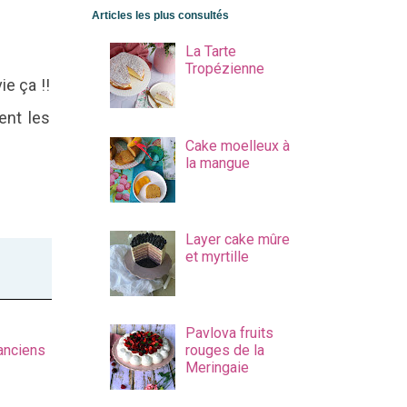
Articles les plus consultés
La Tarte
Tropézienne
ie ça !!
ent les
Cake moelleux à
la mangue
Layer cake mûre
et myrtille
Pavlova fruits
 anciens
rouges de la
Meringaie