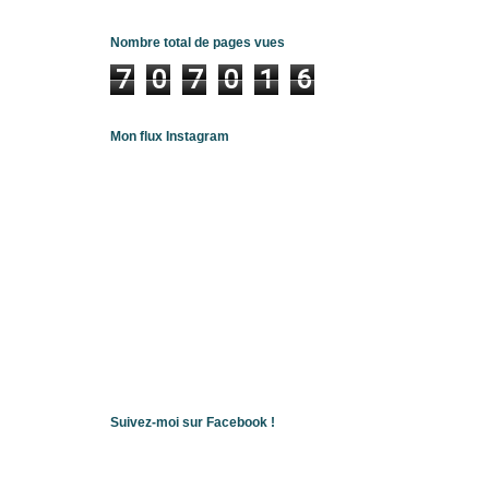
Nombre total de pages vues
7
0
7
0
1
6
Mon flux Instagram
Suivez-moi sur Facebook !