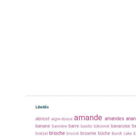
Libellés
amande
amandes
anan
abricot
aigre-douce
banane
barre
bavaroise
b
bannière
basilic
bâtonnet
brioche
brownie
bûche
c
bretzel
brocoli
Bundt cake