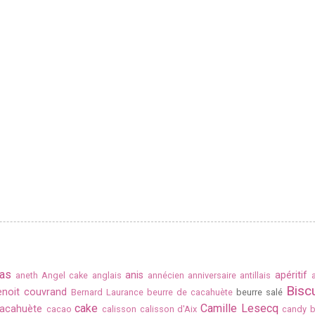
as
anis
apéritif
aneth
Angel cake
anglais
annécien
anniversaire
antillais
Biscu
enoit couvrand
Bernard Laurance
beurre de cacahuète
beurre salé
cake
Camille Lesecq
acahuète
cacao
calisson
calisson d'Aix
candy b