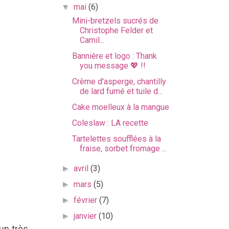
mai
(6)
▼
Mini-bretzels sucrés de
Christophe Felder et
Camil...
Bannière et logo : Thank
you message 💖 !!
Crème d'asperge, chantilly
de lard fumé et tuile d...
Cake moelleux à la mangue
Coleslaw : LA recette
Tartelettes soufflées à la
fraise, sorbet fromage ...
avril
(3)
►
mars
(5)
►
février
(7)
►
janvier
(10)
►
un très