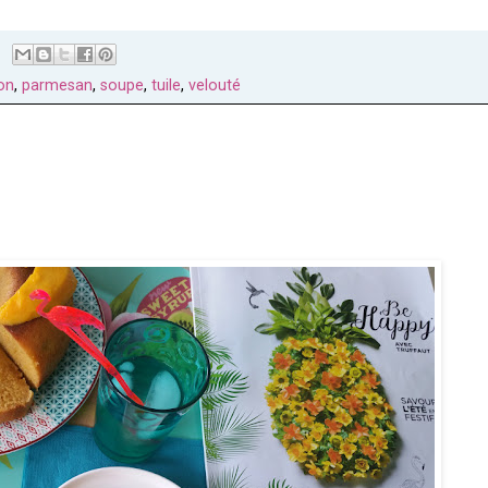
on
,
parmesan
,
soupe
,
tuile
,
velouté