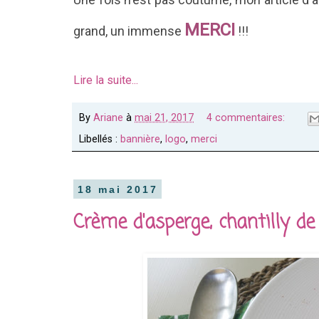
MERCI
grand, un immense
!!!
Lire la suite...
By
Ariane
à
mai 21, 2017
4 commentaires:
Libellés :
bannière
,
logo
,
merci
18 mai 2017
Crème d'asperge, chantilly d