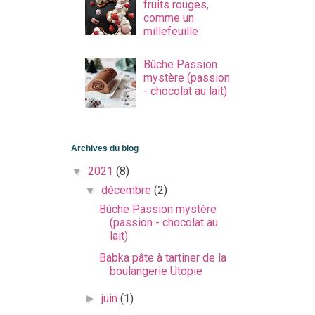
fruits rouges,
comme un
millefeuille
Bûche Passion
mystère (passion
- chocolat au lait)
Archives du blog
2021
(8)
▼
décembre
(2)
▼
Bûche Passion mystère
(passion - chocolat au
lait)
Babka pâte à tartiner de la
boulangerie Utopie
juin
(1)
►