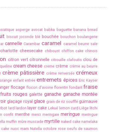
asiatique
asperge
avocat
babka
baguette
banana bread
it
bouchée
biscuit joconde
blé
bouchon
boulangerie
caramel
cannelle
ar
Carambar
caramel beurre sale
charlotte
cheesecake
chiboust
chiffon cake
chinois
ron
citron vert
citronnelle
clou de
citrouille
clafoutis
cream cheese
crème
queline
creme
crème au beurre
crème pâtissière
crémeux
e
crème renversée
entremets
épices
'orange
enfant
entrée
Eric Kayser
fraise
ranger
flocage
flocon d'avoine
florentin
fondant
fruits rouges
ganache
ganache montée
galette
oir
glace
glaçage royal
guimauve
grain de riz soufflé
layer cake
 ribot
lard
lardon
Lekué
lemon curd
Liège
litchi
meringue
menthe
n confit
merci
meringaie
meringue
myrtille
lla
muffin
mûre
muscade
naked cake
namelaka
 cake
nuoc mam
Nutella
octobre rose
oeufs de saumon