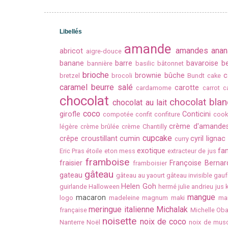
Libellés
amande
amandes
anan
abricot
aigre-douce
banane
barre
bavaroise
b
bannière
basilic
bâtonnet
brioche
brownie
bûche
c
bretzel
brocoli
Bundt cake
caramel beurre salé
carotte
cardamome
carrot c
chocolat
chocolat blan
chocolat au lait
coco
girofle
Conticini
compotée
confit
confiture
cook
crème d'amande
légère
crème brûlée
crème Chantilly
cupcake
crêpe
croustillant
cumin
cyril lignac
curry
exotique
fan
Eric Pras
étoile
eton mess
extracteur de jus
framboise
fraisier
Françoise Bernar
framboisier
gâteau
gateau
gâteau au yaourt
gâteau invisible
gauf
Helen Goh
guirlande
Halloween
hermé
julie andrieu
jus
mangue
macaron
logo
madeleine
magnum
maki
ma
meringue italienne
Michalak
française
Michelle Ob
noisette
noix de coco
Nanterre
Noël
noix de mus