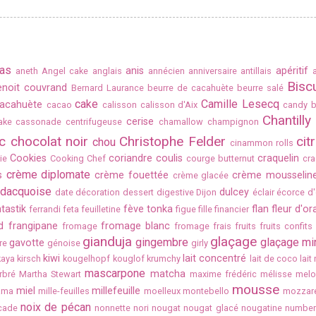
as
anis
apéritif
aneth
Angel cake
anglais
annécien
anniversaire
antillais
Biscu
enoit couvrand
Bernard Laurance
beurre de cacahuète
beurre salé
cake
Camille Lesecq
acahuète
cacao
calisson
calisson d'Aix
candy b
Chantilly
cerise
ake
cassonade
centrifugeuse
chamallow
champignon
c
chocolat noir
Christophe Felder
cit
chou
cinammon rolls
Cookies
coriandre
coulis
craquelin
ie
Cooking Chef
courge butternut
cra
crème diplomate
s
crème fouettée
crème mousselin
crème glacée
dacquoise
dulcey
date
décoration
dessert
digestive
Dijon
éclair
écorce d
tastik
fève tonka
flan
fleur d'o
ferrandi
feta
feuilletine
figue
fille
financier
d
frangipane
fromage blanc
fromage
fromage frais
fruits
fruits confits
gianduja
glaçage
gingembre
glaçage mir
gavotte
re
génoise
girly
kiwi
lait concentré
kaya
kirsch
kougelhopf
kouglof
krumchy
lait de coco
lait
mascarpone
matcha
rbré
Martha Stewart
maxime frédéric
mélisse
melo
mousse
miel
millefeuille
ama
mille-feuilles
moelleux
montebello
mozzare
noix de pécan
cade
nonnette
nori
nougat
nougat glacé
nougatine
number